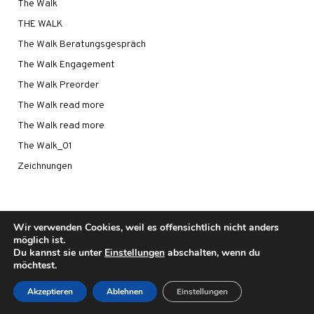
The Walk
THE WALK
The Walk Beratungsgespräch
The Walk Engagement
The Walk Preorder
The Walk read more
The Walk read more
The Walk_01
Zeichnungen
Wir verwenden Cookies, weil es offensichtlich nicht anders
möglich ist.
Du kannst sie unter
Einstellungen
abschalten, wenn du
©2021 - UWE CAROW
möchtest.
IMPRESSUM
|
DATENSCHUTZ
Akzeptieren
Ablehnen
Einstellungen