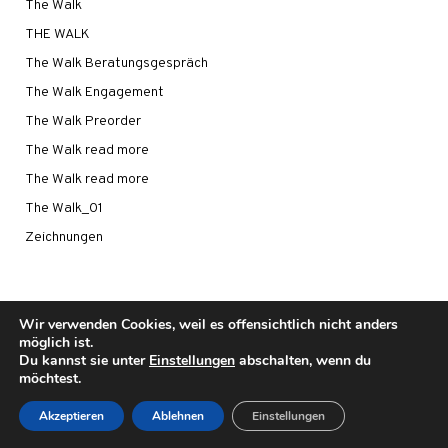
The Walk
THE WALK
The Walk Beratungsgespräch
The Walk Engagement
The Walk Preorder
The Walk read more
The Walk read more
The Walk_01
Zeichnungen
Wir verwenden Cookies, weil es offensichtlich nicht anders
möglich ist.
Du kannst sie unter
Einstellungen
abschalten, wenn du
©2021 - UWE CAROW
möchtest.
IMPRESSUM
|
DATENSCHUTZ
Akzeptieren
Ablehnen
Einstellungen