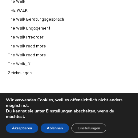
The Walk
THE WALK
The Walk Beratungsgespräch
The Walk Engagement
The Walk Preorder
The Walk read more
The Walk read more
The Walk_01
Zeichnungen
Wir verwenden Cookies, weil es offensichtlich nicht anders
möglich ist.
Du kannst sie unter
Einstellungen
abschalten, wenn du
©2021 - UWE CAROW
möchtest.
IMPRESSUM
|
DATENSCHUTZ
Akzeptieren
Ablehnen
Einstellungen