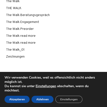
The Walk
THE WALK
The Walk Beratungsgespräch
The Walk Engagement
The Walk Preorder
The Walk read more
The Walk read more
The Walk_01
Zeichnungen
Wir verwenden Cookies, weil es offensichtlich nicht anders
möglich ist.
Du kannst sie unter
Einstellungen
abschalten, wenn du
©2021 - UWE CAROW
möchtest.
IMPRESSUM
|
DATENSCHUTZ
Akzeptieren
Ablehnen
Einstellungen